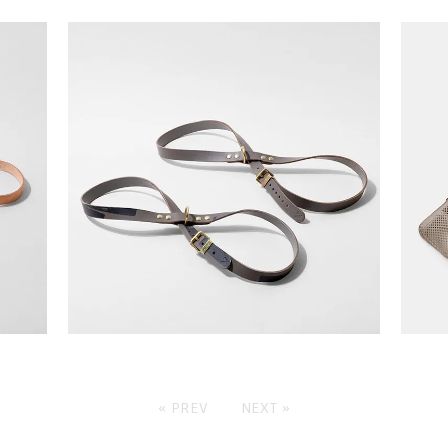
« PREV
NEXT »